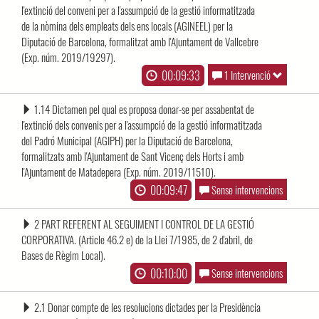
l'extinció del conveni per a l'assumpció de la gestió informatitzada
de la nòmina dels empleats dels ens locals (AGINEEL) per la
Diputació de Barcelona, formalitzat amb l'Ajuntament de Vallcebre
(Exp. núm. 2019/19297).
00:09:33
1 Intervenció
1.14 Dictamen pel qual es proposa donar-se per assabentat de
l'extinció dels convenis per a l'assumpció de la gestió informatitzada
del Padró Municipal (AGIPH) per la Diputació de Barcelona,
formalitzats amb l'Ajuntament de Sant Vicenç dels Horts i amb
l'Ajuntament de Matadepera (Exp. núm. 2019/11510).
00:09:47
Sense intervencions
2 PART REFERENT AL SEGUIMENT I CONTROL DE LA GESTIÓ
CORPORATIVA. (Article 46.2 e) de la Llei 7/1985, de 2 d'abril, de
Bases de Règim Local).
00:10:00
Sense intervencions
2.1 Donar compte de les resolucions dictades per la Presidència