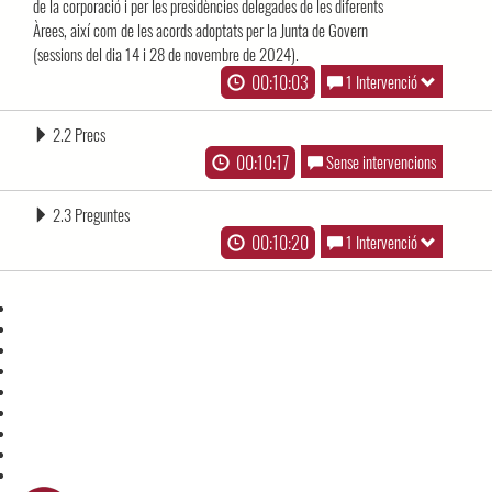
de la corporació i per les presidències delegades de les diferents
Àrees, així com de les acords adoptats per la Junta de Govern
(sessions del dia 14 i 28 de novembre de 2024).
00:10:03
1 Intervenció
2.2 Precs
00:10:17
Sense intervencions
2.3 Preguntes
00:10:20
1 Intervenció
Contacte
Directori de contacte
Butlletins
Xarxes socials
Aplicacions mòbils
Comunitats de pràctica
Accessibilitat
Avís legal
Mapa web