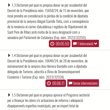
1.3 Dictamen pel qual es proposa donar-se per assabentat del
Decret de la Presidència núm. 15658/24, de 15 de novembre, que
resol prendre en consideració la pèrdua de la condició de diputada
provincial de la senyora Abigail Garrido Tinta, com a conseqüència
de la renúncia al càrrec d'alcaldessa i regidora de l'Ajuntament de
Sant Pere de Ribes amb motiu de la seva designació com a
senadora pel Parlament de Catalunya (Exp. núm. 2023/33250).
00:05:50
1 Intervenció
1.4 Dictamen pel qual es proposa donar-se per assabentat del
Decret de la Presidència núm. 16646/24, de 28 de novembre, de
nomenament de la senyora Ana Herrera Bordallo com a diputada
delegada de Turisme, adscrita a l'Àrea de Desenvolupament
Econòmic i Turisme (Exp. núm. 2023/32558).
00:06:11
Sense intervencions
1.5 Dictamen pel qual es proposa aprovar el Programa sectorial
per a finançar les obres i/o actuacions de reforma i adequació
d'equipaments esportius municipals, per un import total de