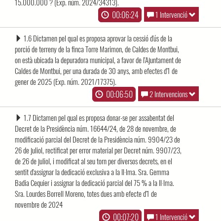
15.000.000 ? (Exp. núm. 2024/34313).
00:06:24
1 Intervenció
1.6 Dictamen pel qual es proposa aprovar la cessió d'ús de la
porció de terreny de la finca Torre Marimon, de Caldes de Montbui,
on està ubicada la depuradora municipal, a favor de l'Ajuntament de
Caldes de Montbui, per una durada de 30 anys, amb efectes d'1 de
gener de 2025 (Exp. núm. 2021/17375).
00:06:50
2 Intervencions
1.7 Dictamen pel qual es proposa donar-se per assabentat del
Decret de la Presidència núm. 16644/24, de 28 de novembre, de
modificació parcial del Decret de la Presidència núm. 9904/23 de
26 de juliol, rectificat per error material per Decret núm. 9907/23,
de 26 de juliol, i modificat al seu torn per diversos decrets, en el
sentit d'assignar la dedicació exclusiva a la Il·lma. Sra. Gemma
Badia Cequier i assignar la dedicació parcial del 75 % a la Il·lma.
Sra. Lourdes Borrell Moreno, totes dues amb efecte d'1 de
novembre de 2024
00:07:20
1 Intervenció