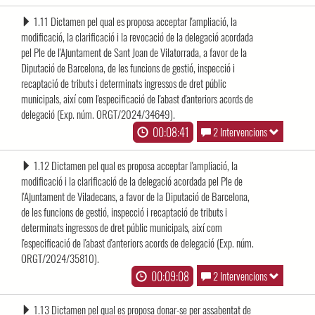
1.11 Dictamen pel qual es proposa acceptar l'ampliació, la
modificació, la clarificació i la revocació de la delegació acordada
pel Ple de l'Ajuntament de Sant Joan de Vilatorrada, a favor de la
Diputació de Barcelona, de les funcions de gestió, inspecció i
recaptació de tributs i determinats ingressos de dret públic
municipals, així com l'especificació de l'abast d'anteriors acords de
delegació (Exp. núm. ORGT/2024/34649).
00:08:41
2 Intervencions
1.12 Dictamen pel qual es proposa acceptar l'ampliació, la
modificació i la clarificació de la delegació acordada pel Ple de
l'Ajuntament de Viladecans, a favor de la Diputació de Barcelona,
de les funcions de gestió, inspecció i recaptació de tributs i
determinats ingressos de dret públic municipals, així com
l'especificació de l'abast d'anteriors acords de delegació (Exp. núm.
ORGT/2024/35810).
00:09:08
2 Intervencions
1.13 Dictamen pel qual es proposa donar-se per assabentat de