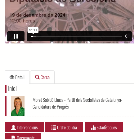
Detall
Cerca
Inici
Moret Sabidó Lluïsa - Partit dels Socialistes de Catalunya-
Candidatura de Progrés
Intervencions
Ordre del dia
Estadístiques
Documents